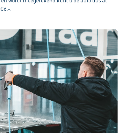
en wordt meegerekend kunt u de auto dus al
€6,-.