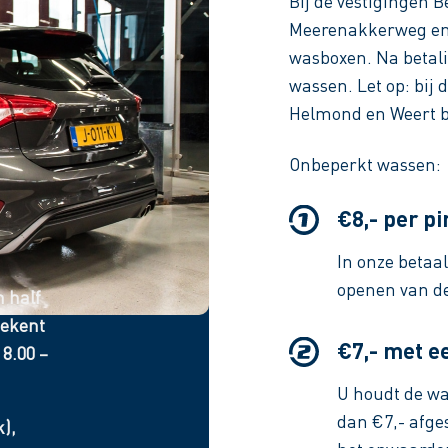
Bij de vestigingen 
Meerenakkerweg en 
wasboxen. Na betal
wassen. Let op: bij
Helmond en Weert be
Onbeperkt wassen:
€8,- per pi
In onze betaal
openen van d
n half
tekent
€7,- met e
 8.00 –
U houdt de wa
dan €7,- afge
),